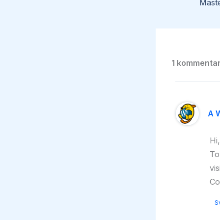
1 kommentar 
A 
Hi
To
vi
Co
S