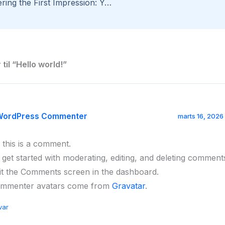
Mastering the First Impression: Your intriguing post title goes here
til “Hello world!”
WordPress Commenter
marts 16, 2026 
, this is a comment.
 get started with moderating, editing, and deleting comment
sit the Comments screen in the dashboard.
mmenter avatars come from
Gravatar
.
var