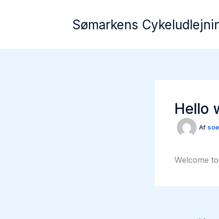
Gå
til
Sømarkens Cykeludlejni
indholdet
Hello 
Af
soe
Welcome to W