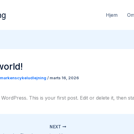
ng
Hjem
O
world!
markenscykeludlejning
/
marts 16, 2026
ordPress. This is your first post. Edit or delete it, then sta
NEXT